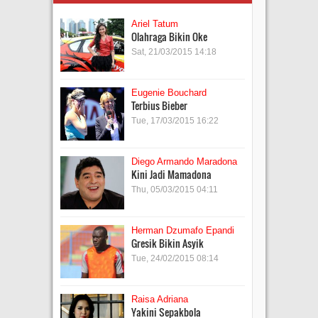
Ariel Tatum
Olahraga Bikin Oke
Sat, 21/03/2015 14:18
Eugenie Bouchard
Terbius Bieber
Tue, 17/03/2015 16:22
Diego Armando Maradona
Kini Jadi Mamadona
Thu, 05/03/2015 04:11
Herman Dzumafo Epandi
Gresik Bikin Asyik
Tue, 24/02/2015 08:14
Raisa Adriana
Yakini Sepakbola