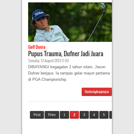
Golf Dunia
Pupus Trauma, Dufner Jadi Juara
Tuesday, 13 August 2013 17:03
DIBAYANGI kegagalan 2 tahun silam, Jason
Dufner berjaya. Ia rampas gelar mayor pertama
di PGA Championship.
Selengkapnya
First
Prev
1
2
3
4
5
Next
Las