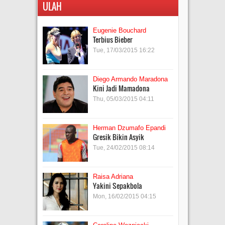
ULAH
Eugenie Bouchard
Terbius Bieber
Tue, 17/03/2015 16:22
Diego Armando Maradona
Kini Jadi Mamadona
Thu, 05/03/2015 04:11
Herman Dzumafo Epandi
Gresik Bikin Asyik
Tue, 24/02/2015 08:14
Raisa Adriana
Yakini Sepakbola
Mon, 16/02/2015 04:15