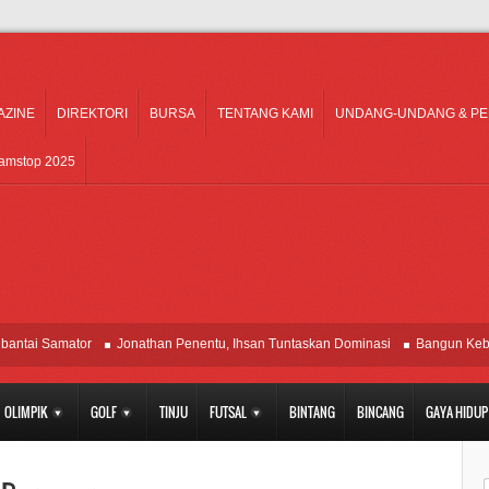
AZINE
DIREKTORI
BURSA
TENTANG KAMI
UNDANG-UNDANG & P
Gamstop 2025
 Samator
Jonathan Penentu, Ihsan Tuntaskan Dominasi
Bangun Kebersamaan
OLIMPIK
GOLF
TINJU
FUTSAL
BINTANG
BINCANG
GAYA HIDUP