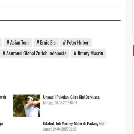
# Asian Tour
# Ernie Els
# Peter Huber
# Asuransi Global Zurich Indonesia
# Jimmy Masrin
arah
Unggul 1 Pukulan, Giles Kini Berkuasa
Minggu, 28-06-2015 04:11
ju
Difabel, Toh Morriey Mahir di Padang Golf
ter Makin Aman
Juara, Towi/Lily Bongkar Kebuntuan
Jumat, 24-04-2015 02:28