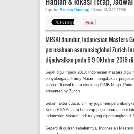
Hadiah & lokasi Tetap, Jadwal
Reporter :
Martiana Sihombing
|
Kamis, 28-04-2016 12:07
MESKI diundur, Indonesian Masters Gol
perusahaan asuransicglobal Zurich In
dijadwalkan pada 6-9 Oktober 2016 di 
Sejak digulir pada 2010, Indonesian Masters digulir
penyelengara Jimmy Masrin mengatakan, pergesera
panas. Di awal tur itu didukung CIMB Niaga. Pada 2
presented by Zurich.
Selain faktor cuaca, Jimmy juga mempertimbangkan 
Ketua PGA Asia itu berharap pegol international l
Indonesian Masters jadi tur yang diperhtungkan d
Seperti di guliran sebelumnya, Indonesian Master