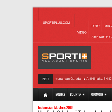
SPORTIPLUS.COM
FOTO
MAG
VIDEO
Sites Not On 
Bangkit, SM Batalkan Kemenangan Garuda
PRIT !
Antiklimaks, BNI Dibantai
BOLNAS
BOLINTER
OTOMOTIF
Indonesian Masters 2016