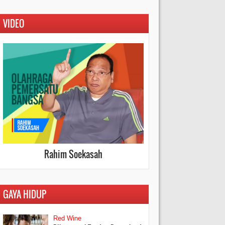
VIDEO
Rahim Soekasah
GAYA HIDUP
Red Wine