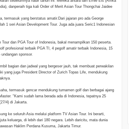
laran sebelumnya hadir tahun ini. Mereka antara lain Ernie Els (Afrika
ndia), danperaih tiga kali Order of Merit Asian Tour Thongchai Jaidee
a, termasuk yang berstatus amatir.Dari jajaran pro ada George
lah 1 seri Asian Development Tour. Juga ada juara Seric1 Indonesian
n Tour dan PGA Tour of Indonesia, bakal menampilkan 150 peserta.
golf profesional terbaik PGA TI, 4 pegolf amatir terbaik Indonesia, 15
15 undangan sponsor.
ambil bagian dan jadwal yang bergeser jauh, tak membuat perwakilan
laki yang juga President Director of Zurich Topas Life, mendukung
haknya.
ha, termasuk gencar mendukung turnamen golf dan berbagai ajang
n Master. "Kami sudah lama berada ada di Indonesia, tepatnya 25
7/4) di Jakarta.
g ke seluruh Asia melalui platform TV Asian Tour. Ini berarti,
juta keluarga, di lebih dari 180 negara. Lebih daricitu, mata dunia
 kawasan Haklim Perdana Kusuma, Jakarta Timur.