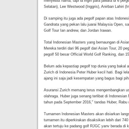
menyebut nama, tapi ia ingin para jawara di 6 perge
Selatan), Lee Westwood (Inggris), Anirban Lahiri (I
Di samping itu juga ada pegolf papan atas Indonesi
Gandrata yang pekan lalu juarai Malaysia Open, sa
Golf Tour Ian andrew, dan Jordan Irawan.
Total Indonesian Masters yang bernaungan di Asia
Mereka terdiri dari 96 pegolf dari Asian Tour, 20 pe
pegolf 50 besar Official World Golf Ranking, dan 
Belum ada kepastiap pegolf top dunia yang bakal 
Zurich di Indonesia Peter Huber kecil hati. Bagi le
ajang ini saja jadi kesempatan yang bagus bagi pi
Asuransi Zurich memang terus mengembangkan usa
olahraga. Huber juga senang terlibat di Indonesia
tahun pada September 2016," tandas Huber, Rabu (2
Turnamen Indonesian Masters akan disiarkan langsun
turnamen itu diperkirakan disaksikan lebih dari 740 
akan tertuju ke padang golf RJGC yanv berada di