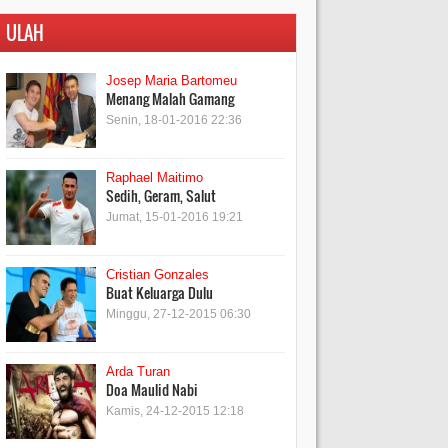
ULAH
Josep Maria Bartomeu
Menang Malah Gamang
Senin, 18-01-2016 22:36
Raphael Maitimo
Sedih, Geram, Salut
Jumat, 15-01-2016 19:21
Cristian Gonzales
Buat Keluarga Dulu
Minggu, 27-12-2015 06:30
Arda Turan
Doa Maulid Nabi
Kamis, 24-12-2015 12:18