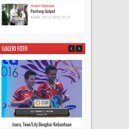
Imam Nahrawi
Pantang Golput
Kamis, 10-12-2015 16:14
GALERI FOTO
Menang Mutlak, Pacquiao Pensiun
Milan Loyo, Juv