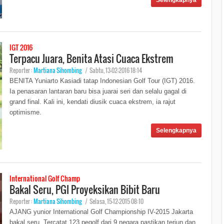
Selengkapnya
IGT 2016
Terpacu Juara, Benita Atasi Cuaca Ekstrem
Reporter :
Martiana Sihombing
|
Sabtu, 13-02-2016 18:14
BENITA Yuniarto Kasiadi tatap Indonesian Golf Tour (IGT) 2016.
Ia penasaran lantaran baru bisa juarai seri dan selalu gagal di
grand final. Kali ini, kendati diusik cuaca ekstrem, ia rajut
optimisme.
Selengkapnya
International Golf Champ
Bakal Seru, PGI Proyeksikan Bibit Baru
Reporter :
Martiana Sihombing
|
Selasa, 15-12-2015 08:10
AJANG yunior International Golf Championship IV-2015 Jakarta
bakal seru. Tercatat 123 pegolf dari 9 negara pastikan terjun dan