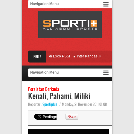
ri 10, KBP Loloskan 7 Balon Exco PSSI
PRIT !
Inter Kandas, Mancini Siap Terima Cac
but IFSL, Electric Hadirkan 2 Thailand
Mbamba 2 Gol, Persebaya Gulung P
Peralatan Berkuda
Kenali, Pahami, Miliki
Reporter :
Sportiplus
|
Monday, 21 November 2011 01:08