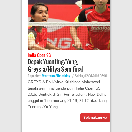
India Open SS
Depak Yuanting/Yang,
Greysia/Nitya Semifinal
Reporter :
Martiana Sihombing
|
Sabtu, 02-04-2016 06:10
GREYSIA Polii/Nitya Krishinda Maheswari
tapaki semifinal ganda putri India Open SS
2016. Bentrok di Siri Fort Stadium, New Delhi,
unggulan 1 itu menang 21-19, 21-12 atas Tang
Yuanting/Yu Yang.
Selengkapnya