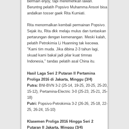
bermain enjoy, tapi meremehkan lawan.
Beruntng pelatih Popsivo Muhamma Ansori bisa
andalkan tosser gaek Rita Kurniati.
Rita menormalkan kembali permainan Popsivo.
Sejak itu, Rita dkk melaju mulus dan tuntaskan
pertarungan dengan kemenangan. Meski kalah,
pelatih Petrokimia Li Huanning tak kecewa.
"Kami tim muda. Jika dibina 2-3 tahun lagi,
skuad kami bakal jadi pilar kuat timnas
Indonesia," tandas pelatih asal China itu.
Hasil Laga Seri 2 Putaran II Pertamina
Proliga 2016 di Jakarta, Minggu (3/4)
Putra:
BNI-BVN 3-2 (25-14, 19-25, 20-25, 25-20,
15-12), Pertamina-Electric 3-0 (25-23, 25-21, 25-
18)
Putri:
Popsivo-Petrokimia 3-2 (26-26, 25-18, 22-
25, 26-24, 15-10)
Klasemen Proliga 2016 Hingga Seri 2
Putaran II Jakarta, Minggu (3/4)