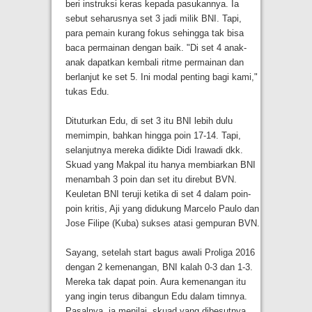
beri instruksi keras kepada pasukannya. Ia
sebut seharusnya set 3 jadi milik BNI. Tapi,
para pemain kurang fokus sehingga tak bisa
baca permainan dengan baik. "Di set 4 anak-
anak dapatkan kembali ritme permainan dan
berlanjut ke set 5. Ini modal penting bagi kami,"
tukas Edu.
Dituturkan Edu, di set 3 itu BNI lebih dulu
memimpin, bahkan hingga poin 17-14. Tapi,
selanjutnya mereka didikte Didi Irawadi dkk.
Skuad yang Makpal itu hanya membiarkan BNI
menambah 3 poin dan set itu direbut BVN.
Keuletan BNI teruji ketika di set 4 dalam poin-
poin kritis, Aji yang didukung Marcelo Paulo dan
Jose Filipe (Kuba) sukses atasi gempuran BVN.
Sayang, setelah start bagus awali Proliga 2016
dengan 2 kemenangan, BNI kalah 0-3 dan 1-3.
Mereka tak dapat poin. Aura kemenangan itu
yang ingin terus dibangun Edu dalam timnya.
Pasalnya, ia menilai, skuad yang dibesutnya