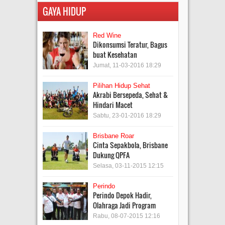
GAYA HIDUP
Red Wine
Dikonsumsi Teratur, Bagus
buat Kesehatan
Jumat, 11-03-2016 18:29
Pilihan Hidup Sehat
Akrabi Bersepeda, Sehat &
Hindari Macet
Sabtu, 23-01-2016 18:29
Brisbane Roar
Cinta Sepakbola, Brisbane
Dukung QPFA
Selasa, 03-11-2015 12:15
Perindo
Perindo Depok Hadir,
Olahraga Jadi Program
Rabu, 08-07-2015 12:16