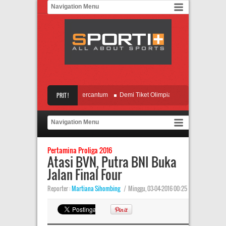
erimbas, Nama Messi Tercantum
PRIT !
Demi Tiket Olimpiade, Indonesia Full Team
t, Muenchen Siap Tampil All Out
Gelar di Depan Mata, Leicester Kian Waspada
Pertamina Proliga 2016
Atasi BVN, Putra BNI Buka
Jalan Final Four
Reporter :
Martiana Sihombing
|
Minggu, 03-04-2016 00:25