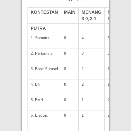
KONTESTAN
MAIN
MENANG
MENANG
3-0, 3-1
3-2
PUTRA
1. Samator
8
4
3
2. Pertamina
9
3
3
3. Bank Sumsel
8
2
1
4. BNI
8
2
1
5. BVN
8
1
2
6. Electric
9
1
2