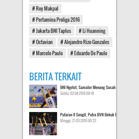
# Roy Makpal
# Pertamina Proliga 2016
# Jakarta BNI Taplus
# Li Huanning
# Octavian
# Alejandro Rizo Gonzales
# Marcelo Paulo
# Eduardo De Paulo
BERITA TERKAIT
BNI Ngotot, Samator Menang Susah Payah
Sabtu, 02-04-2016 00:18
Putaran II Sengit, Putra BVN Bekuk Electric
Minggu, 27-03-2016 00:23