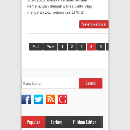
2014/2015. Mereka kembali nikmati
kemenangan dengan paksa Celta Vigo
menyerah 1-2, Selasa (27/1) WIB.
Selengkapnya
First
Prev
1
2
3
4
5
6
7
Popular
Terkini
Pilihan Editor