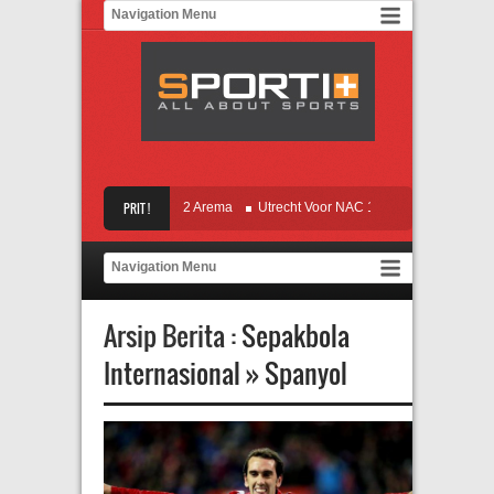
ng, Kans Bagus Lapis 2 Arema
PRIT !
Utrecht Voor NAC 1
Koreksi Rapor, Liverpoo
isnis, Uston Urung Usung P-MU
Arsip Berita :
Sepakbola
Internasional
»
Spanyol