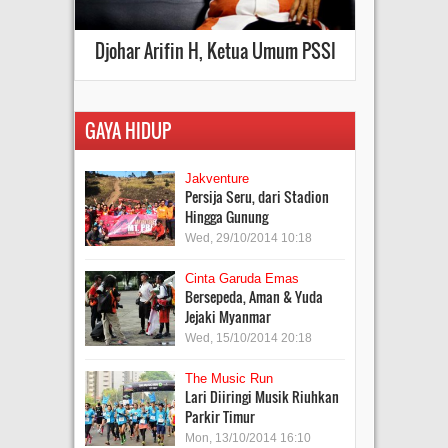
Djohar Arifin H, Ketua Umum PSSI
GAYA HIDUP
Jakventure
Persija Seru, dari Stadion
Hingga Gunung
Wed, 29/10/2014 10:18
Cinta Garuda Emas
Bersepeda, Aman & Yuda
Jejaki Myanmar
Wed, 15/10/2014 20:18
The Music Run
Lari Diiringi Musik Riuhkan
Parkir Timur
Mon, 13/10/2014 16:10