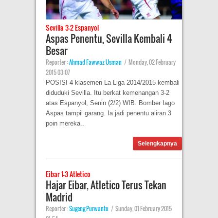
Sevilla 3-2 Espanyol
Aspas Penentu, Sevilla Kembali 4
Besar
Reporter :
Ahmad Fawwaz Usman
|
Monday, 02 February
2015 03:07
POSISI 4 klasemen La Liga 2014/2015 kembali
diduduki Sevilla. Itu berkat kemenangan 3-2
atas Espanyol, Senin (2/2) WIB. Bomber Iago
Aspas tampil garang. Ia jadi penentu aliran 3
poin mereka..
Selengkapnya
Eibar 1-3 Atletico
Hajar Eibar, Atletico Terus Tekan
Madrid
Reporter :
Sugeng Purwanto
|
Sunday, 01 February 2015