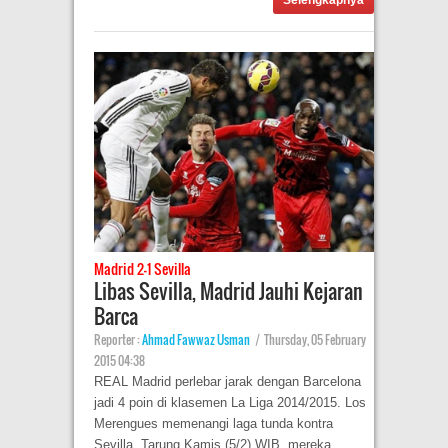
Selengkapnya
Madrid 2-1 Sevilla
Libas Sevilla, Madrid Jauhi Kejaran
Barca
Reporter :
Ahmad Fawwaz Usman
|
Thursday, 05 February
2015 04:38
REAL Madrid perlebar jarak dengan Barcelona
jadi 4 poin di klasemen La Liga 2014/2015. Los
Merengues memenangi laga tunda kontra
Sevilla. Tarung Kamis (5/2) WIB, mereka