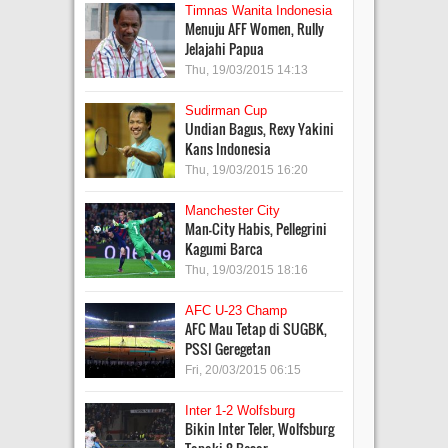
Timnas Wanita Indonesia
Menuju AFF Women, Rully
Jelajahi Papua
Thu, 19/03/2015 14:13
Sudirman Cup
Undian Bagus, Rexy Yakini
Kans Indonesia
Thu, 19/03/2015 16:20
Manchester City
Man-City Habis, Pellegrini
Kagumi Barca
Thu, 19/03/2015 18:16
AFC U-23 Champ
AFC Mau Tetap di SUGBK,
PSSI Geregetan
Fri, 20/03/2015 06:15
Inter 1-2 Wolfsburg
Bikin Inter Teler, Wolfsburg