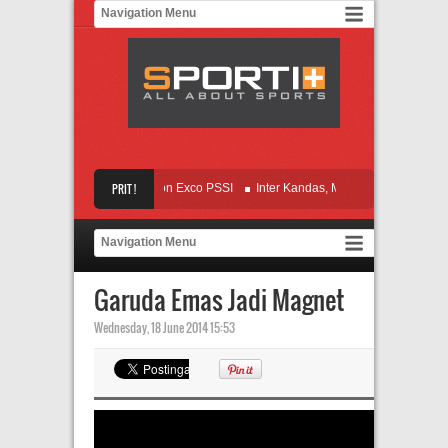
ri 10, KBP Loloskan 7 Balon Exco PSSI
PRIT !
Inter Kandas, Mancini Siap Terima Cac
but IFSL, Electric Hadirkan 2 Thailand
Mbamba 2 Gol, Persebaya Gulung P
Garuda Emas Jadi Magnet
Wednesday, 18 June 2014 15:53